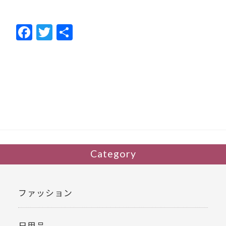
F
T
共
ac
w
有
e
itt
b
er
o
o
k
Category
ファッション
日用品