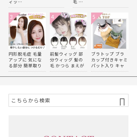
ィッ…
毛 …
3
4
5
円形脱毛症 毛量
前髪ウィッグ 部
ブラトップ ブラ
アップに 気にな
分ウィッグ 髪の
カップ付きキャミ
る部分 簡単取り
毛 かつら まえが
パット入り キャ
付け 部…
み 前髪…
ミソー…