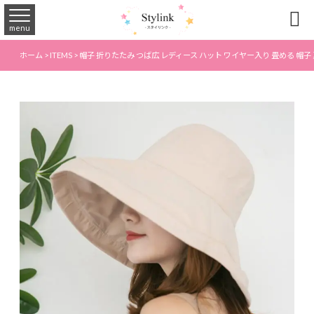

menu
ホーム
>
ITEMS
>
帽子 折りたたみ つば広 レディース ハット ワイヤー入り 畳める 帽子