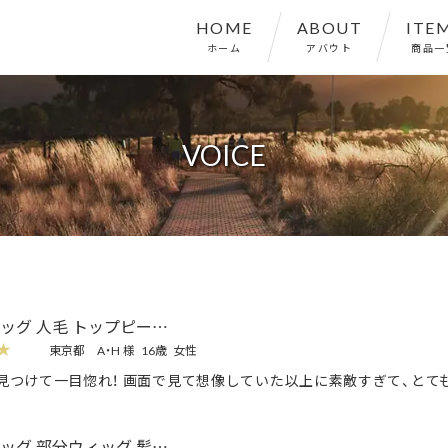
HOME
ABOUT
ITE
ホーム
アバウト
商品一
VOICE
ッグ 人毛 トップピー…
★
東京都
A・H 様
16歳
女性
見つけて一目惚れ！ 画面で見て想像していた以上に素敵すぎて、とて
ッグ 部分ウィッグ 髪…